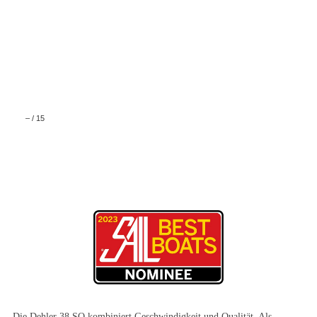
–
/
15
Die Dehler 38 SQ kombiniert Geschwindigkeit und Qualität. Als