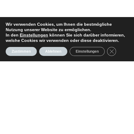
Wir verwenden Cookies, um Ihnen die bestmögliche
Nutzung unserer Website zu ermöglichen.
In den
Einstellungen
können Sie sich darüber informieren,
welche Cookies wir verwenden oder diese deaktivieren.
GDPR Cooki
Zustimmen
Ablehnen
Einstellungen
Seiten
RYCK Yachts
Dehler 34
Dehler 38 SQ
Dehler 46 SQ
Moody DS41