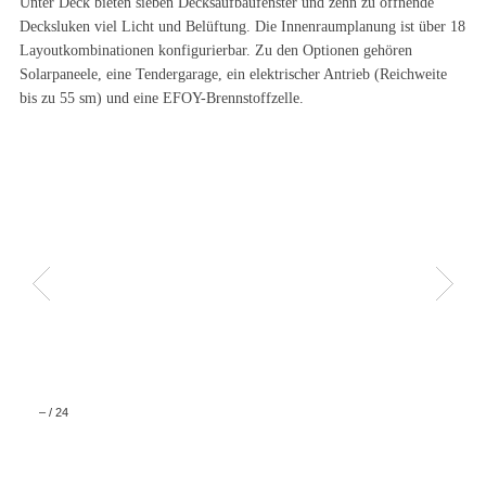
Unter Deck bieten sieben Decksaufbaufenster und zehn zu öffnende
Decksluken viel Licht und Belüftung. Die Innenraumplanung ist über 18
Layoutkombinationen konfigurierbar. Zu den Optionen gehören
Solarpaneele, eine Tendergarage, ein elektrischer Antrieb (Reichweite
bis zu 55 sm) und eine EFOY-Brennstoffzelle.
–
/
24