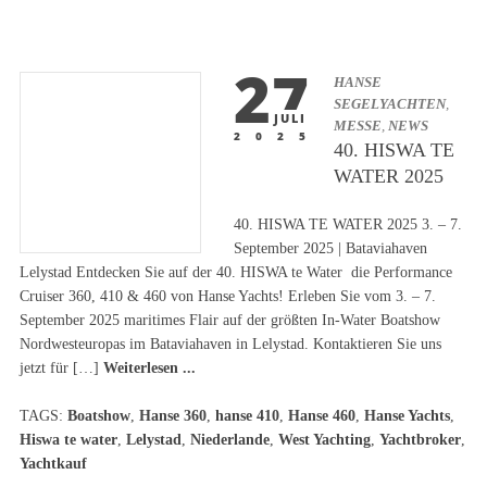
27
HANSE
SEGELYACHTEN
,
JULI
MESSE
,
NEWS
2025
40. HISWA TE
WATER 2025
40. HISWA TE WATER 2025 3. – 7.
September 2025 | Bataviahaven
Lelystad Entdecken Sie auf der 40. HISWA te Water die Performance
Cruiser 360, 410 & 460 von Hanse Yachts! Erleben Sie vom 3. – 7.
September 2025 maritimes Flair auf der größten In-Water Boatshow
Nordwesteuropas im Bataviahaven in Lelystad. Kontaktieren Sie uns
jetzt für […]
Weiterlesen ...
TAGS:
Boatshow
,
Hanse 360
,
hanse 410
,
Hanse 460
,
Hanse Yachts
,
Hiswa te water
,
Lelystad
,
Niederlande
,
West Yachting
,
Yachtbroker
,
Yachtkauf