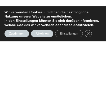
Wir verwenden Cookies, um Ihnen die bestmögliche
Nutzung unserer Website zu ermöglichen.
In den
Einstellungen
können Sie sich darüber informieren,
welche Cookies wir verwenden oder diese deaktivieren.
GDPR Cooki
Zustimmen
Ablehnen
Einstellungen
Seiten
RYCK Yachts
Dehler 34
Dehler 38 SQ
Dehler 46 SQ
Moody DS41
Moody DS48