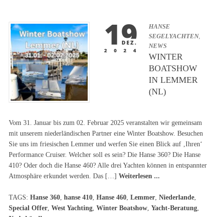
19
HANSE
SEGELYACHTEN
,
DEZ.
NEWS
2024
WINTER
BOATSHOW
IN LEMMER
(NL)
Vom 31. Januar bis zum 02. Februar 2025 veranstalten wir gemeinsam
mit unserem niederländischen Partner eine Winter Boatshow. Besuchen
Sie uns im friesischen Lemmer und werfen Sie einen Blick auf ‚Ihren‘
Performance Cruiser. Welcher soll es sein? Die Hanse 360? Die Hanse
410? Oder doch die Hanse 460? Alle drei Yachten können in entspannter
Atmosphäre erkundet werden. Das […]
Weiterlesen ...
TAGS:
Hanse 360
,
hanse 410
,
Hanse 460
,
Lemmer
,
Niederlande
,
Special Offer
,
West Yachting
,
Winter Boatshow
,
Yacht-Beratung
,