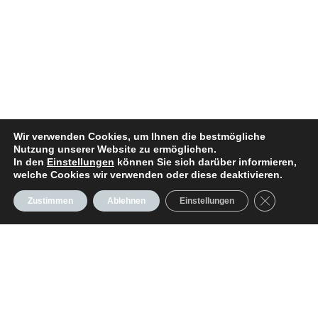
Wir verwenden Cookies, um Ihnen die bestmögliche
Nutzung unserer Website zu ermöglichen.
In den
Einstellungen
können Sie sich darüber informieren,
welche Cookies wir verwenden oder diese deaktivieren.
GDPR Cooki
Zustimmen
Ablehnen
Einstellungen
Seiten
RYCK Yachts
Dehler 34